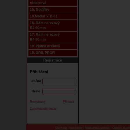
rádiusová
15. Doplňky
10.Modul STB 01
16. Rám nerezový
R2 60mm
17. Rám nerezový
R4 80mm
18. Plotna ocelová
19. GRIL PROFI
Registrace
Přihlášení
Jméno
Heslo
Registrace
Přihlásit
Zapomenuté heslo
Obchodní podmínky
|
Nastavení cookies
|
Osobní údaj