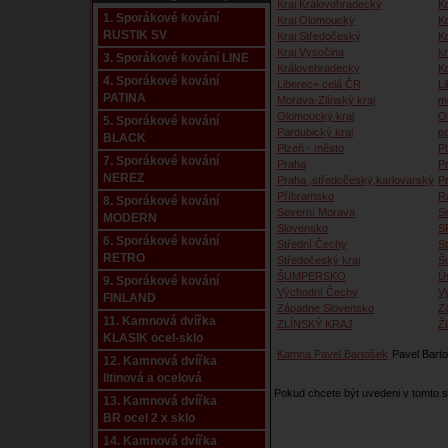
Kraj Královohradecký
Kr
1. Sporákové kování
Kraj Olomoucký
K
RUSTIK SV
Kraj Středočeský
K
Kraj Vysočina
kr
3. Sporákové kování LINE
Královehradecký
K
4. Sporákové kování
Liberec+ celá ČR
Li
PATINA
Morava-Zlínský kraj
m
Olomoucký kraj
O
5. Sporákové kování
Pardubický kraj
p
BLACK
Plzeň - město
P
7. Sporákové kování
Praha
P
NEREZ
Praha ,středočeský,karlovarský
P
Příbramsko
R
8. Sporákové kování
Severní Morava
S
MODERN
Slovensko
S
6. Sporákové kování
Střední Čechy
S
RETRO
Středočeský kraj
Š
ŠUMPERSKO
Ú
9. Sporákové kování
Východní Čechy
V
FINLAND
Západne Slovensko
Z
11. Kamnová dvířka
ZLÍNSKÝ KRAJ
Ži
KLASIK ocel-sklo
Kamna Pavel Bartošek
Pavel Barto
12. Kamnová dvířka
litinová a ocelová
Pokud chcete být uvedeni v tomto
13. Kamnová dvířka
BR ocel 2 x sklo
14. Kamnová dvířka