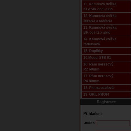
11. Kamnová dvířka
KLASIK ocel-sklo
12. Kamnová dvířka
litinová a ocelová
13. Kamnová dvířka
BR ocel 2 x sklo
14. Kamnová dvířka
rádiusová
15. Doplňky
10.Modul STB 01
16. Rám nerezový
R2 60mm
17. Rám nerezový
R4 80mm
18. Plotna ocelová
19. GRIL PROFI
Registrace
Přihlášení
Jméno