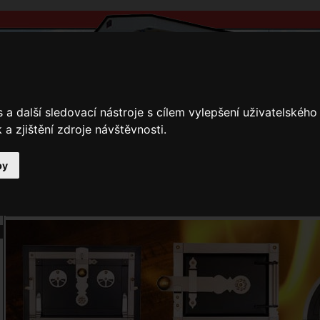
a další sledovací nástroje s cílem vylepšení uživatelskéh
a zjištění zdroje návštěvnosti.
by
y
Přihlášení
Ke stažení
Fotogalerie
Kamnáři
Aktuálně u nás
Firma Josef Kratochvíl JOKR