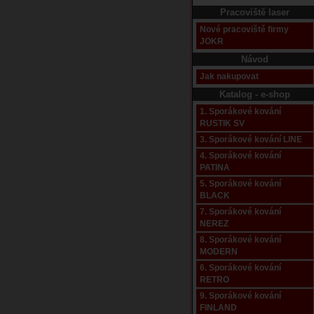
Pracoviště laser
Nové pracoviště firmy
JOKR
Návod
Jak nakupovat
Katalog - e-shop
1. Sporákové kování
RUSTIK SV
3. Sporákové kování LINE
4. Sporákové kování
PATINA
5. Sporákové kování
BLACK
7. Sporákové kování
NEREZ
8. Sporákové kování
MODERN
6. Sporákové kování
RETRO
9. Sporákové kování
FINLAND