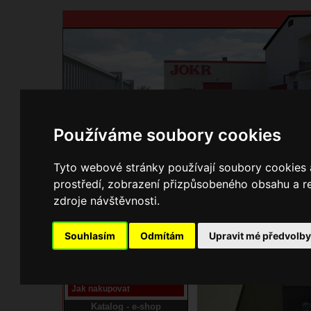
Používáme soubory cookies
Domů
Kontakty
Přihlášení
Ke st
Tyto webové stránky používají soubory cookies a
prostředí, zobrazení přizpůsobeného obsahu a re
E-shop JOKR
zdroje návštěvnosti.
150000307 Klapka dvo
Pracoviště laser
Souhlasím
Odmítám
Upravit mé předvolb
Nové pracoviště firmy
JOKR
Návod
Jak nakupovat
Katalog - e-shop