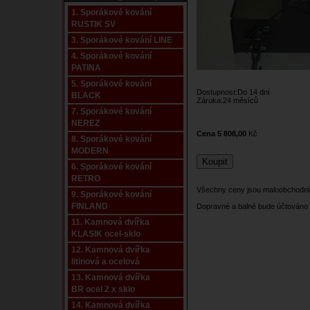
1. Sporákové kování
RUSTIK SV
3. Sporákové kování LINE
4. Sporákové kování
PATINA
5. Sporákové kování
Dostupnost:Do 14 dní­
BLACK
Záruka:24 měsíců
7. Sporákové kování
NEREZ
Cena 5 808,00
Kč
8. Sporákové kování
MODERN
6. Sporákové kování
RETRO
Všechny ceny jsou maloobchodní
9. Sporákové kování
FINLAND
Dopravné a balné bude účtováno 
11. Kamnová dvířka
KLASIK ocel-sklo
12. Kamnová dvířka
litinová a ocelová
13. Kamnová dvířka
BR ocel 2 x sklo
14. Kamnová dvířka