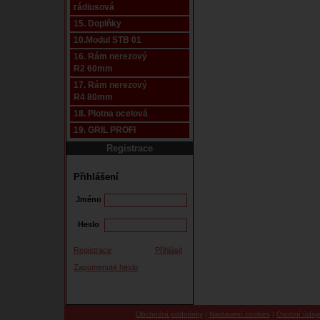
rádiusová
15. Doplňky
10.Modul STB 01
16. Rám nerezový
R2 60mm
17. Rám nerezový
R4 80mm
18. Plotna ocelová
19. GRIL PROFI
Registrace
Přihlášení
Jméno
Heslo
Registrace
Přihlásit
Zapomenuté heslo
Obchodní podmínky
|
Nastavení cookies
|
Osobní údaj