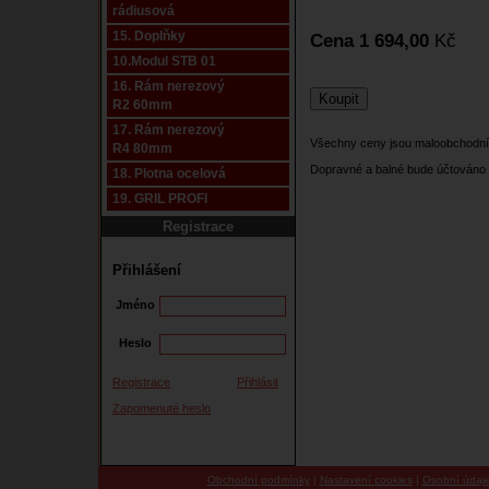
rádiusová
15. Doplňky
Cena 1 694,00
Kč
10.Modul STB 01
16. Rám nerezový
R2 60mm
17. Rám nerezový
Všechny ceny jsou maloobchodní
R4 80mm
Dopravné a balné bude účtováno 
18. Plotna ocelová
19. GRIL PROFI
Registrace
Přihlášení
Jméno
Heslo
Registrace
Přihlásit
Zapomenuté heslo
Obchodní podmínky
|
Nastavení cookies
|
Osobní údaj