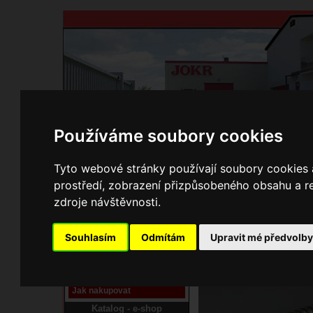
Používáme soubory cookies
Domů
Kontakty
Přihlášení
Ke st
Tyto webové stránky používají soubory cookies a
prostředí, zobrazení přizpůsobeného obsahu a re
E-shop JOKR
zdroje návštěvnosti.
10270500 Flexi
Pracoviště laser
Souhlasím
Odmítám
Upravit mé předvolb
Nové pracoviště firmy
JOKR
Návod
Jak nakupovat
Katalog - e-shop