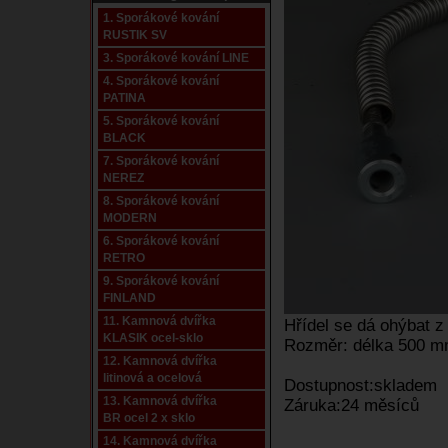
1. Sporákové kování
RUSTIK SV
3. Sporákové kování LINE
4. Sporákové kování
PATINA
5. Sporákové kování
BLACK
7. Sporákové kování
NEREZ
8. Sporákové kování
MODERN
6. Sporákové kování
RETRO
9. Sporákové kování
FINLAND
11. Kamnová dvířka
Hřídel se dá ohýbat z
KLASIK ocel-sklo
Rozměr: délka 500 m
12. Kamnová dvířka
litinová a ocelová
Dostupnost:skladem
13. Kamnová dvířka
Záruka:24 měsíců
BR ocel 2 x sklo
14. Kamnová dvířka