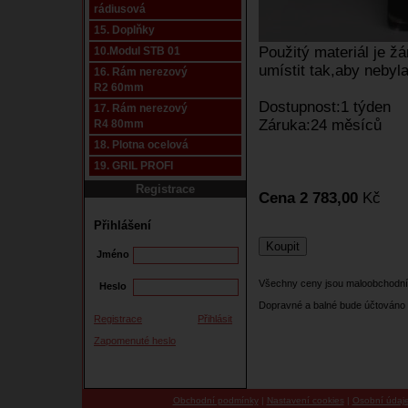
rádiusová
15. Doplňky
Použitý materiál je 
10.Modul STB 01
umístit tak,aby nebyla
16. Rám nerezový
R2 60mm
Dostupnost:1 týden
17. Rám nerezový
Záruka:24 měsíců
R4 80mm
18. Plotna ocelová
19. GRIL PROFI
Registrace
Cena 2 783,00
Kč
Přihlášení
Jméno
Všechny ceny jsou maloobchodní
Heslo
Dopravné a balné bude účtováno 
Registrace
Přihlásit
Zapomenuté heslo
Obchodní podmínky
|
Nastavení cookies
|
Osobní údaj