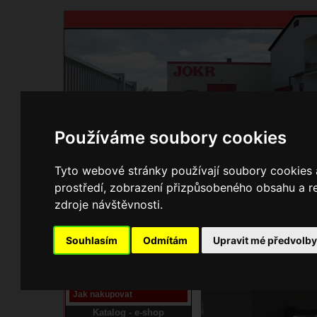
Používáme soubory cookies
Domů
Kontakty
Přihlášení
Ke st
Tyto webové stránky používají soubory cookies a
prostředí, zobrazení přizpůsobeného obsahu a re
E-shop JOKR
zdroje návštěvnosti.
10270313 Klap
Pracoviště laser
Souhlasím
Odmítám
Upravit mé předvolb
Nové pracoviště firmy
JOKR
Návod
Jak nakupovat
Katalog - e-shop