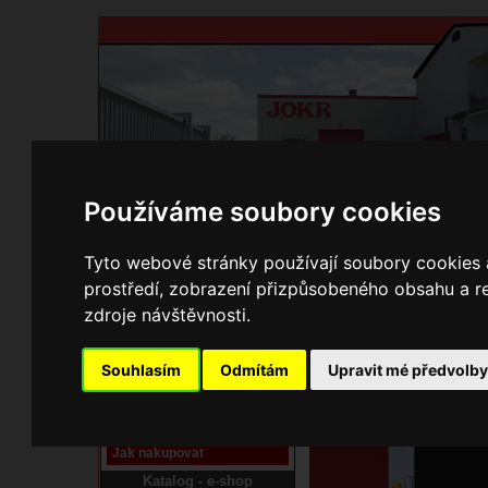
Používáme soubory cookies
Domů
Kontakty
Přihlášení
Ke st
Tyto webové stránky používají soubory cookies a
prostředí, zobrazení přizpůsobeného obsahu a re
E-shop JOKR
zdroje návštěvnosti.
01010602 Dřevník dvo
Pracoviště laser
Souhlasím
Odmítám
Upravit mé předvolb
Nové pracoviště firmy
JOKR
Návod
Jak nakupovat
Katalog - e-shop