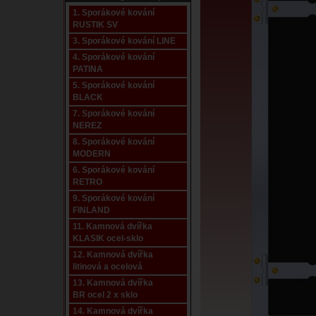
1. Sporákové kování
RUSTIK SV
3. Sporákové kování LINE
4. Sporákové kování
PATINA
5. Sporákové kování
BLACK
7. Sporákové kování
NEREZ
8. Sporákové kování
MODERN
6. Sporákové kování
RETRO
9. Sporákové kování
FINLAND
11. Kamnová dvířka
KLASIK ocel-sklo
12. Kamnová dvířka
litinová a ocelová
13. Kamnová dvířka
BR ocel 2 x sklo
14. Kamnová dvířka