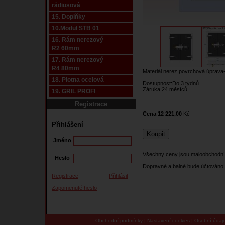
rádiusová
15. Doplňky
10.Modul STB 01
16. Rám nerezový
R2 60mm
17. Rám nerezový
R4 80mm
Materiál nerez,povrchová úprava-
18. Plotna ocelová
Dostupnost:Do 3 týdnů
Záruka:24 měsíců
19. GRIL PROFI
Registrace
Cena 12 221,00
Kč
Přihlášení
Jméno
Všechny ceny jsou maloobchodní
Heslo
Dopravné a balné bude účtováno 
Registrace
Přihlásit
Zapomenuté heslo
Obchodní podmínky
|
Nastavení cookies
|
Osobní údaj