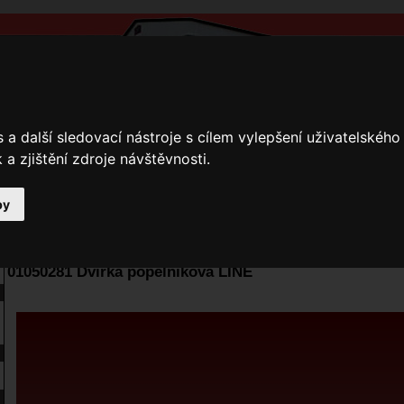
a další sledovací nástroje s cílem vylepšení uživatelskéh
a zjištění zdroje návštěvnosti.
by
y
Přihlášení
Ke stažení
Fotogalerie
Kamnáři
E-shop JOKR
01050281 Dvířka popelníková LINE