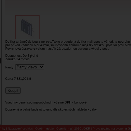
Dvířka a rámeček jsou z nerezu.Takto provedená dvířka mají spostu výhod,na povrchu 
pro přívod vzduchu o pr.40mm,jsou těsněná šnůrou a mají tzv.dětskou pojistku proti otev
Povrchová úprava--tryskání,nástřik žáruvzdornou barvou a výpal v peci.
Dostupnost:Do 3 týdnů
Záruka:24 měsíců
Panty:
Cena 7 381,00
Kč
Všechny ceny jsou maloobchodní včetně DPH - koncové.
Dopravné a balné bude účtováno dle skutečných nákladů - váhy.
ínky
|
Nastavení cookies
|
Osobní údaje
| Copyright (c) 2010 JOKR | Provozováno na systému Go