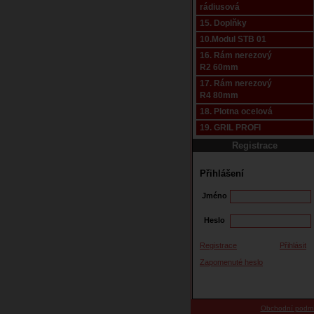
rádiusová
15. Doplňky
10.Modul STB 01
16. Rám nerezový
R2 60mm
17. Rám nerezový
R4 80mm
18. Plotna ocelová
19. GRIL PROFI
Registrace
Přihlášení
Jméno
Heslo
Registrace
Přihlásit
Zapomenuté heslo
Obchodní podm