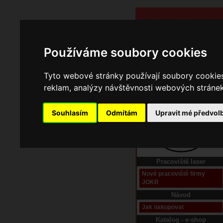
Používáme soubory cookies
Tyto webové stránky používají soubory cookies 
reklam, analýzy návštěvnosti webových stránek 
Souhlasím
Odmítám
Upravit mé předvol
Domů
Kontakt
Pracoviště laser
Nové pracoviště firmy
JOKR
Návod
Jak nakupovat
Katalog - e-shop