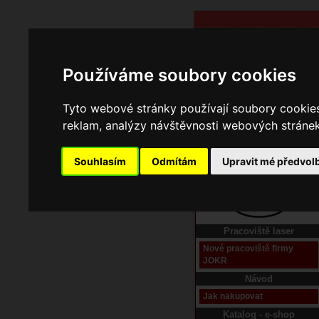
Používáme soubory cookies
Tyto webové stránky používají soubory cookies 
reklam, analýzy návštěvnosti webových stránek 
Souhlasím
Odmítám
Upravit mé předvol
Domů
Kontakt
Pracoviště laser
Nové pracoviště firmy
JOKR
Návod
Jak nakupovat
Katalog - e-shop