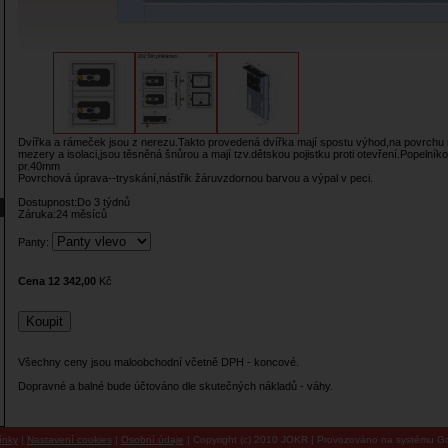
Dvířka a rámeček jsou z nerezu.Takto provedená dvířka mají spostu výhod,na povrchu 
mezery a isolaci,jsou těsněná šnůrou a mají tzv.dětskou pojistku proti otevření.Popelník
pr.40mm
Povrchová úprava--tryskání,nástřik žáruvzdornou barvou a výpal v peci.
Dostupnost:Do 3 týdnů
Záruka:24 měsíců
Panty:
Cena 12 342,00
Kč
Všechny ceny jsou maloobchodní včetně DPH - koncové.
Dopravné a balné bude účtováno dle skutečných nákladů - váhy.
ínky
|
Nastavení cookies
|
Osobní údaje
| Copyright (c) 2010 JOKR | Provozováno na systému Go