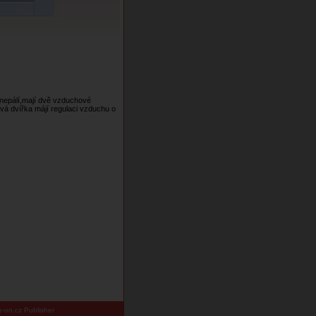
nepálí,mají dvě vzduchové
ová dvířka májí regulaci vzduchu o
-on.cz Publisher