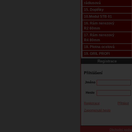
rádiusová
15. Doplňky
10.Modul STB 01
16. Rám nerezový
R2 60mm
17. Rám nerezový
R4 80mm
18. Plotna ocelová
19. GRIL PROFI
Registrace
Přihlášení
Jméno
Heslo
Registrace
Přihlásit
Zapomenuté heslo
Obchodní podm