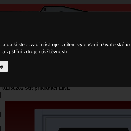
a další sledovací nástroje s cílem vylepšení uživatelskéh
a zjištění zdroje návštěvnosti.
by
y
Přihlášení
Ke stažení
Fotogalerie
Kamnáři
E-shop JOKR
01050282 Štít přikládací LINE