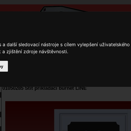
a další sledovací nástroje s cílem vylepšení uživatelskéh
a zjištění zdroje návštěvnosti.
by
y
Přihlášení
Ke stažení
Fotogalerie
Kamnáři
E-shop JOKR
01050285 Štít přikládací burnet LINE