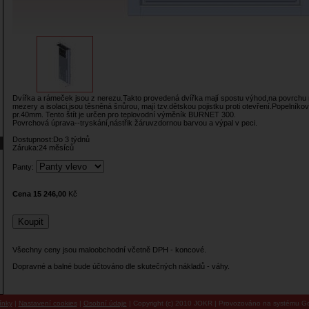
Dvířka a rámeček jsou z nerezu.Takto provedená dvířka mají spostu výhod,na povrchu 
mezery a isolaci,jsou těsněná šnůrou, mají tzv.dětskou pojistku proti otevření.Popelníko
pr.40mm. Tento štít je určen pro teplovodní výměník BURNET 300.
Povrchová úprava--tryskání,nástřik žáruvzdornou barvou a výpal v peci.
Dostupnost:Do 3 týdnů
Záruka:24 měsíců
Panty:
Cena 15 246,00
Kč
Všechny ceny jsou maloobchodní včetně DPH - koncové.
Dopravné a balné bude účtováno dle skutečných nákladů - váhy.
ínky
|
Nastavení cookies
|
Osobní údaje
| Copyright (c) 2010 JOKR | Provozováno na systému Go