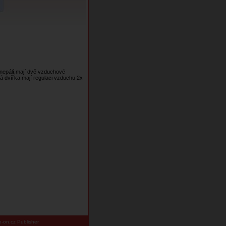
nepálí,mají dvě vzduchové
vá dvířka mají regulaci vzduchu 2x
-on.cz Publisher