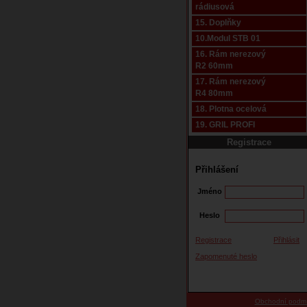
rádiusová
15. Doplňky
10.Modul STB 01
16. Rám nerezový
R2 60mm
17. Rám nerezový
R4 80mm
18. Plotna ocelová
19. GRIL PROFI
Registrace
Přihlášení
Jméno
Heslo
Registrace
Přihlásit
Zapomenuté heslo
Obchodní podm