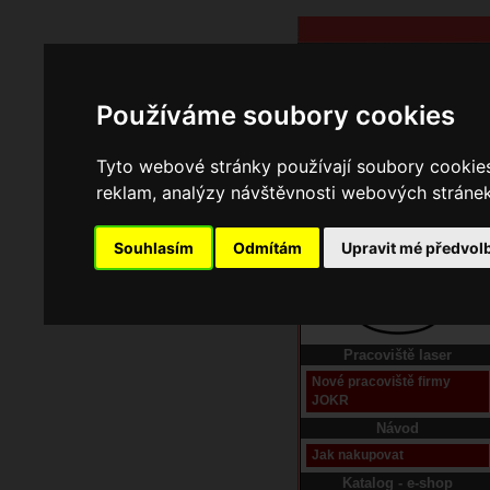
Používáme soubory cookies
Tyto webové stránky používají soubory cookies 
reklam, analýzy návštěvnosti webových stránek 
Souhlasím
Odmítám
Upravit mé předvol
Domů
Kontakt
Pracoviště laser
Nové pracoviště firmy
JOKR
Návod
Jak nakupovat
Katalog - e-shop