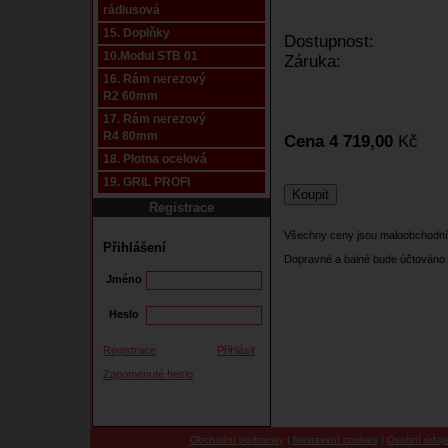
rádiusová
15. Doplňky
Dostupnost:
10.Modul STB 01
Záruka:
16. Rám nerezový
R2 60mm
17. Rám nerezový
R4 80mm
Cena 4 719,00
Kč
18. Plotna ocelová
19. GRIL PROFI
Registrace
Všechny ceny jsou maloobchodní
Přihlášení
Dopravné a balné bude účtováno 
Jméno
Heslo
Registrace
Přihlásit
Zapomenuté heslo
Obchodní podmínky
|
Nastavení cookies
|
Osobní údaj