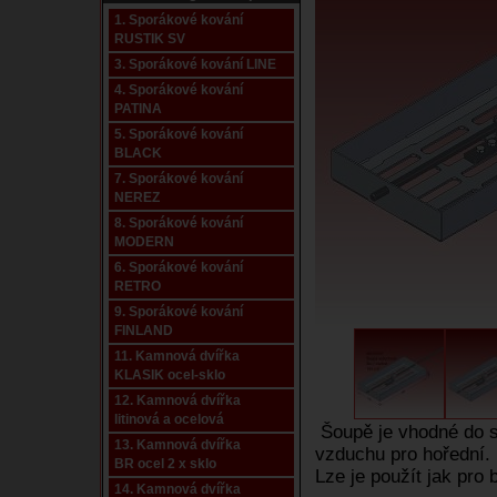
1. Sporákové kování
RUSTIK SV
3. Sporákové kování LINE
4. Sporákové kování
PATINA
5. Sporákové kování
BLACK
7. Sporákové kování
NEREZ
8. Sporákové kování
MODERN
6. Sporákové kování
RETRO
9. Sporákové kování
FINLAND
11. Kamnová dvířka
KLASIK ocel-sklo
12. Kamnová dvířka
litinová a ocelová
Šoupě je vhodné do sp
13. Kamnová dvířka
vzduchu pro hořední.
BR ocel 2 x sklo
Lze je použít jak pro b
14. Kamnová dvířka