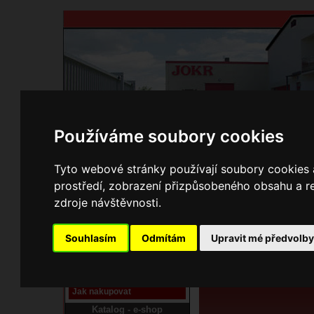
Používáme soubory cookies
Domů
Kontakty
Přihlášení
Ke st
Tyto webové stránky používají soubory cookies a
prostředí, zobrazení přizpůsobeného obsahu a re
E-shop JOKR
zdroje návštěvnosti.
06250307 Šou
Pracoviště laser
Souhlasím
Odmítám
Upravit mé předvolb
Nové pracoviště firmy
JOKR
Návod
Jak nakupovat
Katalog - e-shop