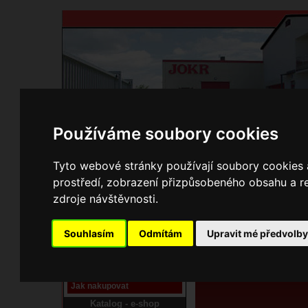
Používáme soubory cookies
Domů
Kontakty
Přihlášení
Ke st
Tyto webové stránky používají soubory cookies a
prostředí, zobrazení přizpůsobeného obsahu a re
E-shop JOKR
zdroje návštěvnosti.
06170784 Lopa
Pracoviště laser
Souhlasím
Odmítám
Upravit mé předvolb
Nové pracoviště firmy
JOKR
Návod
Jak nakupovat
Katalog - e-shop