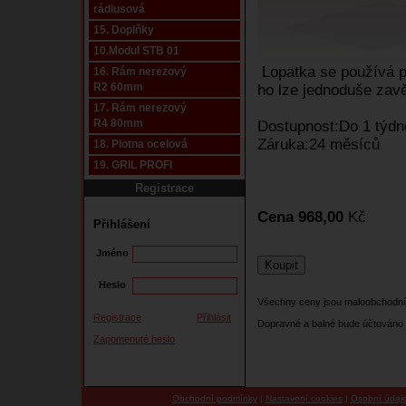
rádiusová
15. Doplňky
10.Modul STB 01
Lopatka se používá p
16. Rám nerezový
R2 60mm
ho lze jednoduše zav
17. Rám nerezový
R4 80mm
Dostupnost:Do 1 týdne
Záruka:24 měsíců
18. Plotna ocelová
19. GRIL PROFI
Registrace
Cena 968,00
Kč
Přihlášení
Jméno
Heslo
Všechny ceny jsou maloobchodní
Registrace
Přihlásit
Dopravné a balné bude účtováno 
Zapomenuté heslo
Obchodní podmínky
|
Nastavení cookies
|
Osobní údaj