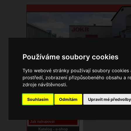
Používáme soubory cookies
Domů
Kontakty
Přihlášení
Ke st
Tyto webové stránky používají soubory cookies a
prostředí, zobrazení přizpůsobeného obsahu a re
E-shop JOKR
zdroje návštěvnosti.
15000301 Průchodka k
Pracoviště laser
Souhlasím
Odmítám
Upravit mé předvolb
Nové pracoviště firmy
JOKR
Návod
Jak nakupovat
Katalog - e-shop