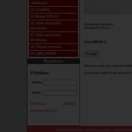
rádiusová
15. Doplňky
10.Modul STB 01
16. Rám nerezový
Dostupnost:skladem
Záruka:24 měsíců
R2 60mm
17. Rám nerezový
R4 80mm
Cena 399,00
Kč
18. Plotna ocelová
19. GRIL PROFI
Registrace
Všechny ceny jsou maloobchodní
Přihlášení
Dopravné a balné bude účtováno 
Jméno
Heslo
Registrace
Přihlásit
Zapomenuté heslo
Obchodní podmínky
|
Nastavení cookies
|
Osobní údaj