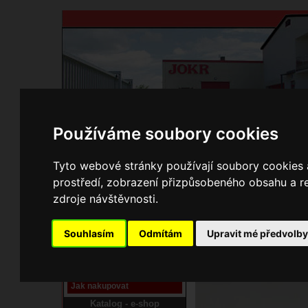
Používáme soubory cookies
Domů
Kontakty
Přihlášení
Ke st
Tyto webové stránky používají soubory cookies a
prostředí, zobrazení přizpůsobeného obsahu a re
E-shop JOKR
zdroje návštěvnosti.
15000300 Průchodka k
Pracoviště laser
Souhlasím
Odmítám
Upravit mé předvolb
Nové pracoviště firmy
JOKR
Návod
Jak nakupovat
Katalog - e-shop