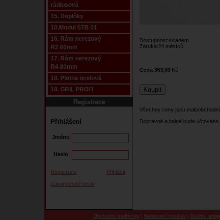
rádiusová
15. Doplňky
10.Modul STB 01
16. Rám nerezový
Dostupnost:skladem
Záruka:24 měsíců
R2 60mm
17. Rám nerezový
R4 80mm
Cena 363,00
Kč
18. Plotna ocelová
19. GRIL PROFI
Registrace
Všechny ceny jsou maloobchodní
Přihlášení
Dopravné a balné bude účtováno 
Jméno
Heslo
Registrace
Přihlásit
Zapomenuté heslo
Obchodní podmínky
|
Nastavení cookies
|
Osobní údaj