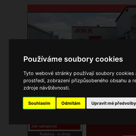
Používáme soubory cookies
Domů
Kontakty
Přihlášení
Ke st
Tyto webové stránky používají soubory cookies a
prostředí, zobrazení přizpůsobeného obsahu a re
E-shop JOKR
zdroje návštěvnosti.
01050265 Dvíř
Pracoviště laser
Souhlasím
Odmítám
Upravit mé předvolb
Nové pracoviště firmy
JOKR
Návod
Jak nakupovat
Katalog - e-shop