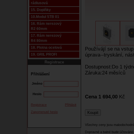
rádiusová
15. Doplňky
10.Modul STB 01
16. Rám nerezový
R2 60mm
17. Rám nerezový
R4 80mm
18. Plotna ocelová
Používájí se na vstup
úprava--tryskání, nás
19. GRIL PROFI
Registrace
Dostupnost:Do 1 týdn
Záruka:24 měsíců
Přihlášení
Jméno
Heslo
Cena 1 694,00
Kč
Registrace
Přihlásit
Zapomenuté heslo
Všechny ceny jsou maloobchodní
Dopravné a balné bude účtováno 