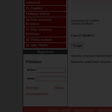
rádiusová
15. Doplňky
10.Modul STB 01
16. Rám nerezový
Dostupnost:Do 3 týdnů
Záruka:24 měsíců
R2 60mm
17. Rám nerezový
R4 80mm
Cena 17 424,00
Kč
18. Plotna ocelová
19. GRIL PROFI
Registrace
Všechny ceny jsou maloobchodní
Přihlášení
Dopravné a balné bude účtováno 
Jméno
Heslo
Registrace
Přihlásit
Zapomenuté heslo
Obchodní podmínky
|
Nastavení cookies
|
Osobní údaj