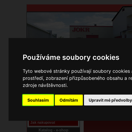
Používáme soubory cookies
Domů
Kontakty
Přihlášení
Ke st
Tyto webové stránky používají soubory cookies a
prostředí, zobrazení přizpůsobeného obsahu a re
E-shop JOKR
zdroje návštěvnosti.
01133334 Měděnec
Pracoviště laser
Souhlasím
Odmítám
Upravit mé předvolb
Nové pracoviště firmy
JOKR
Návod
Jak nakupovat
Katalog - e-shop