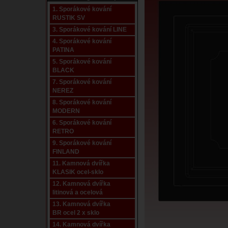
1. Sporákové kování
RUSTIK SV
3. Sporákové kování LINE
4. Sporákové kování
PATINA
5. Sporákové kování
BLACK
7. Sporákové kování
NEREZ
8. Sporákové kování
MODERN
6. Sporákové kování
RETRO
9. Sporákové kování
FINLAND
11. Kamnová dvířka
KLASIK ocel-sklo
12. Kamnová dvířka
litinová a ocelová
13. Kamnová dvířka
BR ocel 2 x sklo
14. Kamnová dvířka