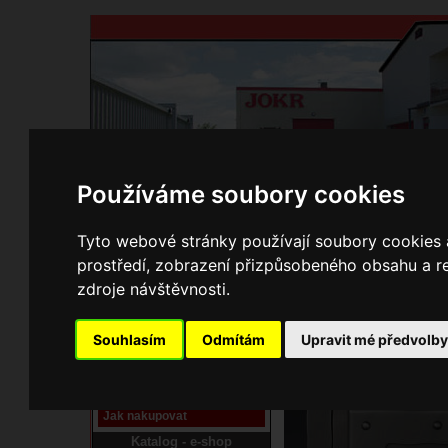
Používáme soubory cookies
Domů
Kontakty
Přihlášení
Ke st
Tyto webové stránky používají soubory cookies a
prostředí, zobrazení přizpůsobeného obsahu a re
E-shop JOKR
zdroje návštěvnosti.
01040434 Mě
Pracoviště laser
Souhlasím
Odmítám
Upravit mé předvolb
Nové pracoviště firmy
JOKR
Návod
Jak nakupovat
Katalog - e-shop