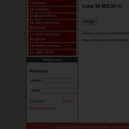
rádiusová
Cena 16 093,00
Kč
15. Doplňky
10.Modul STB 01
16. Rám nerezový
R2 60mm
Všechny ceny jsou maloobchodní
17. Rám nerezový
R4 80mm
Dopravné a balné bude účtováno 
18. Plotna ocelová
19. GRIL PROFI
Registrace
Přihlášení
Jméno
Heslo
Registrace
Přihlásit
Zapomenuté heslo
Obchodní podmínky
|
Nastavení cookies
|
Osobní údaj