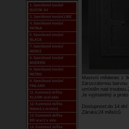
1. Sporákové kování
RUSTIK SV
3. Sporákové kování LINE
4. Sporákové kování
PATINA
5. Sporákové kování
BLACK
7. Sporákové kování
NEREZ
8. Sporákové kování
MODERN
6. Sporákové kování
RETRO
Masivní mědenec z 3
9. Sporákové kování
žáruvzdornou barvou a
FINLAND
umístěn nad troubou.
11. Kamnová dvířka
Je vyjmatelný a prot
KLASIK ocel-sklo
12. Kamnová dvířka
Dostupnost:do 14 dní
litinová a ocelová
Záruka:24 měsíců
13. Kamnová dvířka
BR ocel 2 x sklo
14. Kamnová dvířka