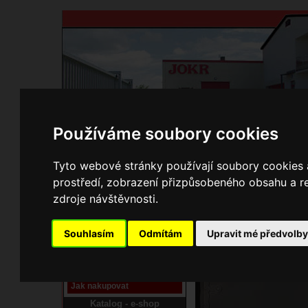
Používáme soubory cookies
Domů
Kontakty
Přihlášení
Ke st
Tyto webové stránky používají soubory cookies a
prostředí, zobrazení přizpůsobeného obsahu a re
E-shop JOKR
zdroje návštěvnosti.
01040440 Dvíř
Pracoviště laser
Souhlasím
Odmítám
Upravit mé předvolb
Nové pracoviště firmy
JOKR
Návod
Jak nakupovat
Katalog - e-shop