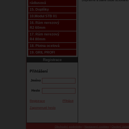
Dopravné a balné bude účtováno 
rádiusová
15. Doplňky
10.Modul STB 01
16. Rám nerezový
R2 60mm
17. Rám nerezový
R4 80mm
18. Plotna ocelová
19. GRIL PROFI
Registrace
Přihlášení
Jméno
Heslo
Registrace
Přihlásit
Zapomenuté heslo
Obchodní podmínky
|
Nastavení cookies
|
Osobní údaj