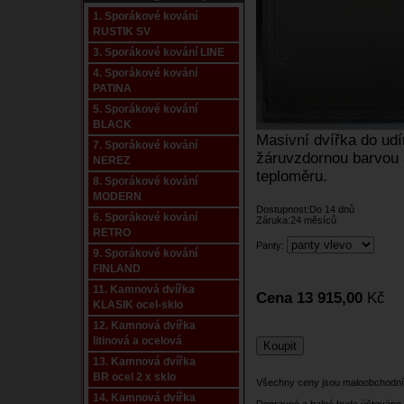
1. Sporákové kování
RUSTIK SV
3. Sporákové kování LINE
4. Sporákové kování
PATINA
5. Sporákové kování
BLACK
Masivní dvířka do ud
7. Sporákové kování
žáruvzdornou barvou a
NEREZ
teploměru.
8. Sporákové kování
MODERN
Dostupnost:Do 14 dnů
6. Sporákové kování
Záruka:24 měsíců
RETRO
Panty:
9. Sporákové kování
FINLAND
11. Kamnová dvířka
Cena 13 915,00
Kč
KLASIK ocel-sklo
12. Kamnová dvířka
litinová a ocelová
13. Kamnová dvířka
BR ocel 2 x sklo
Všechny ceny jsou maloobchodní
14. Kamnová dvířka