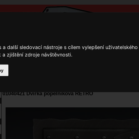
a další sledovací nástroje s cílem vylepšení uživatelskéh
a zjištění zdroje návštěvnosti.
by
y
Přihlášení
Ke stažení
Fotogalerie
Kamnáři
E-shop JOKR
01040421 Dvířka popelníková RETRO