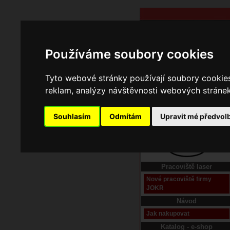
Používáme soubory cookies
Tyto webové stránky používají soubory cookies 
reklam, analýzy návštěvnosti webových stránek 
Souhlasím
Odmítám
Upravit mé předvol
Domů
Kontakt
Pracoviště laser
Nové pracoviště firmy
JOKR
Návod
Jak nakupovat
Katalog - e-shop