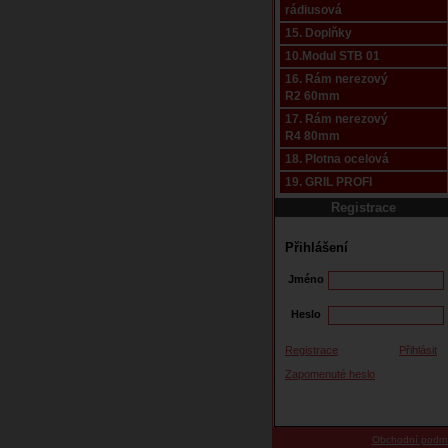
rádiusová
15. Doplňky
10.Modul STB 01
16. Rám nerezový
R2 60mm
17. Rám nerezový
R4 80mm
18. Plotna ocelová
19. GRIL PROFI
Registrace
Přihlášení
Jméno
Heslo
Registrace
Přihlásit
Zapomenuté heslo
Obchodní podm