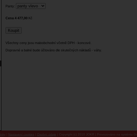
Panty:
Cena 4 477,00
Kč
Všechny ceny jsou maloobchodní včetně DPH - koncové.
Dopravné a balné bude účtováno dle skutečných nákladů - váhy.
ínky
|
Nastavení cookies
|
Osobní údaje
| Copyright (c) 2010 JOKR | Provozováno na systému Go