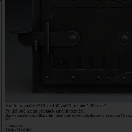
Vnitřní rozměry š210 x v160,vnější rozměr š265 x v212.
Po dohodě lze za příplatek změnit rozměry.
Masivní popelníková dvířka z 3mm silného nerezového plechu,povrchvá úprava žáruvzd
peci.
Dostupnost:
Záruka:24 měsíců