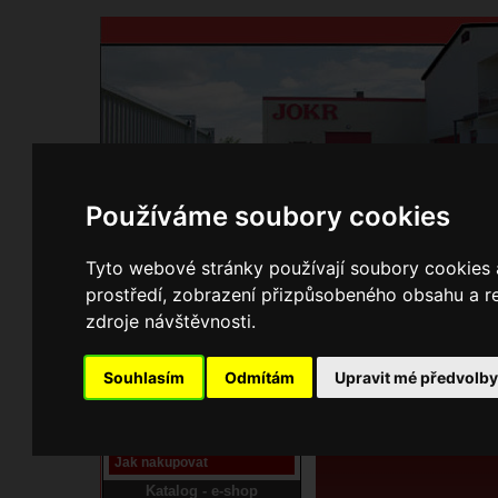
Používáme soubory cookies
Domů
Kontakty
Přihlášení
Ke st
Tyto webové stránky používají soubory cookies a
prostředí, zobrazení přizpůsobeného obsahu a re
E-shop JOKR
zdroje návštěvnosti.
01133302 Dvířka pope
Pracoviště laser
Souhlasím
Odmítám
Upravit mé předvolb
Nové pracoviště firmy
JOKR
Návod
Jak nakupovat
Katalog - e-shop