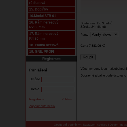
rádiusová
15. Doplňky
10.Modul STB 01
16. Rám nerezový
Dostupnost:Do 3 týdnů
Záruka:24 měsíců
R2 60mm
17. Rám nerezový
Panty:
R4 80mm
18. Plotna ocelová
Cena 7 381,00
Kč
19. GRIL PROFI
Registrace
Všechny ceny jsou maloobchodní
Přihlášení
Dopravné a balné bude účtováno 
Jméno
Heslo
Registrace
Přihlásit
Zapomenuté heslo
Obchodní podmínky
|
Nastavení cookies
|
Osobní údaj