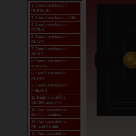
1. Sporákové kování
RUSTIK SV
3. Sporákové kování LINE
4. Sporákové kování
PATINA
5. Sporákové kování
BLACK
7. Sporákové kování
NEREZ
8. Sporákové kování
MODERN
6. Sporákové kování
RETRO
9. Sporákové kování
FINLAND
11. Kamnová dvířka
KLASIK ocel-sklo
12. Kamnová dvířka
litinová a ocelová
13. Kamnová dvířka
BR ocel 2 x sklo
14. Kamnová dvířka