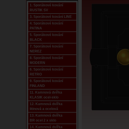
1. Sporákové kování
RUSTIK SV
3. Sporákové kování LINE
4. Sporákové kování
PATINA
5. Sporákové kování
BLACK
7. Sporákové kování
NEREZ
8. Sporákové kování
MODERN
6. Sporákové kování
RETRO
9. Sporákové kování
FINLAND
11. Kamnová dvířka
KLASIK ocel-sklo
12. Kamnová dvířka
litinová a ocelová
13. Kamnová dvířka
BR ocel 2 x sklo
14. Kamnová dvířka