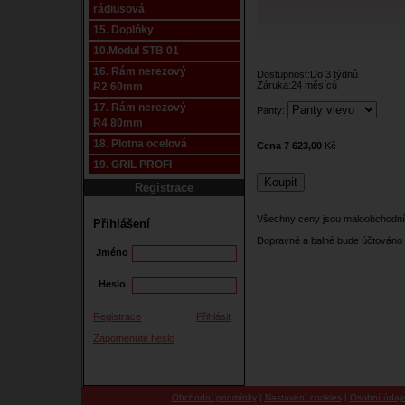
rádiusová
15. Doplňky
10.Modul STB 01
16. Rám nerezový
Dostupnost:Do 3 týdnů
Záruka:24 měsíců
R2 60mm
17. Rám nerezový
Panty:
R4 80mm
18. Plotna ocelová
Cena 7 623,00
Kč
19. GRIL PROFI
Registrace
Všechny ceny jsou maloobchodní
Přihlášení
Dopravné a balné bude účtováno 
Jméno
Heslo
Registrace
Přihlásit
Zapomenuté heslo
Obchodní podmínky
|
Nastavení cookies
|
Osobní údaj