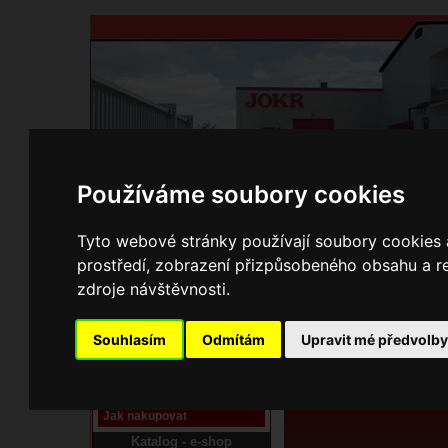
Používáme soubory cookies
Domů
Kontakty
Přihlášení
Ke st
Tyto webové stránky používají soubory cookies a
prostředí, zobrazení přizpůsobeného obsahu a re
E-shop JOKR
zdroje návštěvnosti.
01133300 Dvířka přikl
Pracoviště laser
Souhlasím
Odmítám
Upravit mé předvolb
Nové pracoviště firmy
JOKR
Návod
Jak nakupovat
Katalog - e-shop