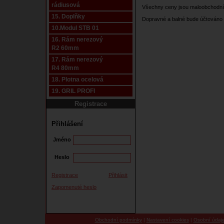
rádiusová
Všechny ceny jsou maloobchodní
15. Doplňky
Dopravné a balné bude účtováno 
10.Modul STB 01
16. Rám nerezový
R2 60mm
17. Rám nerezový
R4 80mm
18. Plotna ocelová
19. GRIL PROFI
Registrace
Přihlášení
Jméno
Heslo
Registrace
Přihlásit
Zapomenuté heslo
Obchodní podmínky
|
Nastavení cookies
|
Osobní údaj