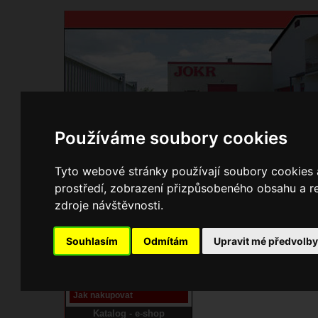
Používáme soubory cookies
Domů
Kontakty
Přihlášení
Ke st
Tyto webové stránky používají soubory cookies a
prostředí, zobrazení přizpůsobeného obsahu a re
E-shop JOKR
zdroje návštěvnosti.
22000170 Dvířka vymet
Pracoviště laser
Souhlasím
Odmítám
Upravit mé předvolb
Nové pracoviště firmy
JOKR
Návod
Jak nakupovat
Katalog - e-shop