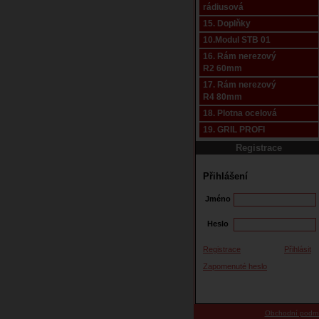
rádiusová
15. Doplňky
10.Modul STB 01
16. Rám nerezový
R2 60mm
17. Rám nerezový
R4 80mm
18. Plotna ocelová
19. GRIL PROFI
Registrace
Přihlášení
Jméno
Heslo
Registrace
Přihlásit
Zapomenuté heslo
Obchodní podm