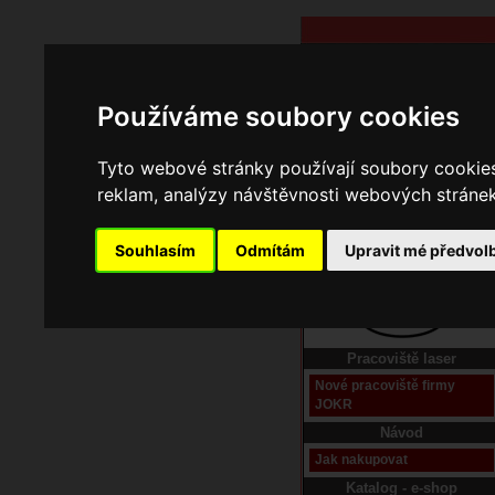
Používáme soubory cookies
Tyto webové stránky používají soubory cookies 
reklam, analýzy návštěvnosti webových stránek 
Souhlasím
Odmítám
Upravit mé předvol
Domů
Kontakt
Pracoviště laser
Nové pracoviště firmy
JOKR
Návod
Jak nakupovat
Katalog - e-shop