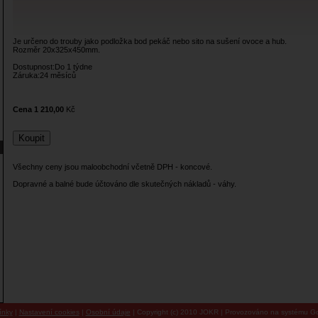
Je určeno do trouby jako podložka bod pekáč nebo sito na sušení ovoce a hub.
Rozměr 20x325x450mm.
Dostupnost:Do 1 týdne­
Záruka:24 měsíců
Cena 1 210,00
Kč
Všechny ceny jsou maloobchodní včetně DPH - koncové.
Dopravné a balné bude účtováno dle skutečných nákladů - váhy.
ínky
|
Nastavení cookies
|
Osobní údaje
| Copyright (c) 2010 JOKR | Provozováno na systému Go