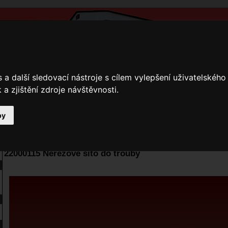
a další sledovací nástroje s cílem vylepšení uživatelskéh
a zjištění zdroje návštěvnosti.
by
y
Přihlášení
Ke stažení
Fotogalerie
Kamnáři
E-shop JOKR
22000115 Nerezové síto do trouby