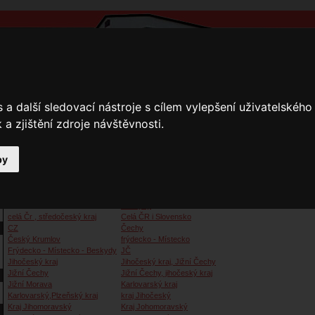
a další sledovací nástroje s cílem vylepšení uživatelskéh
a zjištění zdroje návštěvnosti.
by
y
Přihlášení
Ke stažení
Fotogalerie
Kamnáři
Kamnáři
Beskydy
celá Čr , středočeský kraj
Celá ČR i Slovensko
CZ
Čechy
Český Krumlov
frýdecko - Místecko
Frýdecko - Místecko - Beskydy
JČ
Jihočeský kraj
Jihočeský kraj, Jižní Čechy
Jižní Čechy
Jižní Čechy, jihočeský kraj
Jižní Morava
Karlovarský kraj
Karlovarský,Plzeňský kraj
kraj Jihočeský
Kraj Jihomoravský
Kraj Johomoravský