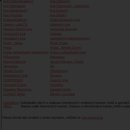
Kraj Královohradecký
Kraj Liberecký
Kraj Olomoucký
Kraj Olomoucký -Jesenicko
Kraj Středočeský
Kraj Ústecký
Kraj Vysočina
kraj Zlínský
Královehradecký
Královehradecký kraj
Liberec+ celá ČR
Liberecký kraj
Morava-Zlínský kraj
moravské beskydy
Olomoucký kraj
Ostrava
Pardubický kraj
pardubický,královehradecký
Plzeň - město
Plzeň, Praha
Praha
Praha , Střední Čechy
Praha ,středočeský,karlovarský
Praha a středočeský kraj
Příbramsko
Rakousko
Severní Morava
Severní Morava, Česko
Slovensko
SR
Střední Čechy
Středočeský
Středočeský kraj
Šumava
ŠUMPERSKO
Ústecký kraj
Východní Čechy
Vysočina
Západne Slovensko
Západní čechy
ZLÍNSKÝ KRAJ
Žilinský kraj-župa
Kamnářství
Individuální návrh a realizace kachlových i omitaných kamen, krbů a sporáků
Miško
Stavba replik historických kamen. Oprava a rekonstrukce kamen, krbů a spo
Pokud chcete být uvedeni v tomto seznamu, můžete se
zde registrovat
.