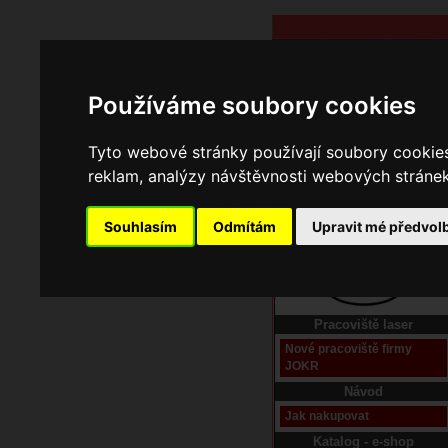
Používáme soubory cookies
Tyto webové stránky používají soubory cookies 
reklam, analýzy návštěvnosti webových stránek 
Souhlasím
Odmítám
Upravit mé předvol
Domů
Kontakt
Pracoviště laser
Nové pracoviště firmy
JOKR
Návod
Jak nakupovat
Katalog - e-shop