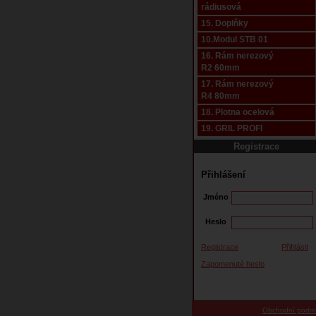
rádiusová
15. Doplňky
10.Modul STB 01
16. Rám nerezový
R2 60mm
17. Rám nerezový
R4 80mm
18. Plotna ocelová
19. GRIL PROFI
Registrace
Přihlášení
Jméno
Heslo
Registrace
Přihlásit
Zapomenuté heslo
Obchodní podm