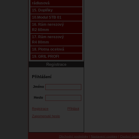
rádiusová
15. Doplňky
10.Modul STB 01
16. Rám nerezový
R2 60mm
17. Rám nerezový
R4 80mm
18. Plotna ocelová
19. GRIL PROFI
Registrace
Přihlášení
Jméno
Heslo
Registrace
Přihlásit
Zapomenuté heslo
Obchodní podmínky
|
Nastavení cookies
|
Osobní údaj