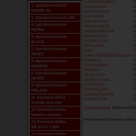
Kraj Královohradecký
Kr
1. Sporákové kování
Kraj Olomoucký
K
RUSTIK SV
Kraj Středočeský
K
Kraj Vysočina
kr
3. Sporákové kování LINE
Královehradecký
K
4. Sporákové kování
Liberec+ celá ČR
Li
PATINA
Morava-Zlínský kraj
m
Olomoucký kraj
O
5. Sporákové kování
Pardubický kraj
p
BLACK
Plzeň - město
P
7. Sporákové kování
Praha
P
NEREZ
Praha ,středočeský,karlovarský
P
Příbramsko
R
8. Sporákové kování
Severní Morava
S
MODERN
Slovensko
S
6. Sporákové kování
Střední Čechy
S
RETRO
Středočeský kraj
Š
ŠUMPERSKO
Ú
9. Sporákové kování
Východní Čechy
V
FINLAND
Západne Slovensko
Z
11. Kamnová dvířka
ZLÍNSKÝ KRAJ
Ži
KLASIK ocel-sklo
Kamnařství Burák
Stavba kachlový
12. Kamnová dvířka
litinová a ocelová
Pokud chcete být uvedeni v tomto
13. Kamnová dvířka
BR ocel 2 x sklo
14. Kamnová dvířka