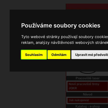
Používáme soubory cookies
Tyto webové stránky používají soubory cookies 
reklam, analýzy návštěvnosti webových stránek 
Souhlasím
Odmítám
Upravit mé předvol
Domů
Kontakt
Pracoviště laser
Nové pracoviště firmy
JOKR
Návod
Jak nakupovat
Katalog - e-shop