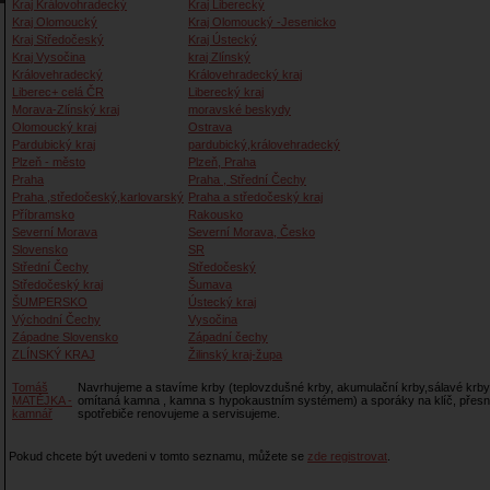
Kraj Královohradecký
Kraj Liberecký
Kraj Olomoucký
Kraj Olomoucký -Jesenicko
Kraj Středočeský
Kraj Ústecký
Kraj Vysočina
kraj Zlínský
Královehradecký
Královehradecký kraj
Liberec+ celá ČR
Liberecký kraj
Morava-Zlínský kraj
moravské beskydy
Olomoucký kraj
Ostrava
Pardubický kraj
pardubický,královehradecký
Plzeň - město
Plzeň, Praha
Praha
Praha , Střední Čechy
Praha ,středočeský,karlovarský
Praha a středočeský kraj
Příbramsko
Rakousko
Severní Morava
Severní Morava, Česko
Slovensko
SR
Střední Čechy
Středočeský
Středočeský kraj
Šumava
ŠUMPERSKO
Ústecký kraj
Východní Čechy
Vysočina
Západne Slovensko
Západní čechy
ZLÍNSKÝ KRAJ
Žilinský kraj-župa
Tomáš
Navrhujeme a stavíme krby (teplovzdušné krby, akumulační krby,sálavé krb
MATĚJKA -
omítaná kamna , kamna s hypokaustním systémem) a sporáky na klíč, přesně 
kamnář
spotřebiče renovujeme a servisujeme.
Pokud chcete být uvedeni v tomto seznamu, můžete se
zde registrovat
.