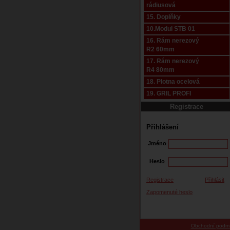
rádiusová
15. Doplňky
10.Modul STB 01
16. Rám nerezový
R2 60mm
17. Rám nerezový
R4 80mm
18. Plotna ocelová
19. GRIL PROFI
Registrace
Přihlášení
Jméno
Heslo
Registrace
Přihlásit
Zapomenuté heslo
Obchodní podm