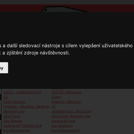
a další sledovací nástroje s cílem vylepšení uživatelskéh
a zjištění zdroje návštěvnosti.
by
y
Přihlášení
Ke stažení
Fotogalerie
Kamnáři
Kamnáři
Beskydy
celá Čr , středočeský kraj
Celá ČR i Slovensko
CZ
Čechy
Český Krumlov
frýdecko - Místecko
Frýdecko - Místecko - Beskydy
JČ
Jihočeský kraj
Jihočeský kraj, Jižní Čechy
Jižní Čechy
Jižní Čechy, jihočeský kraj
Jižní Morava
Karlovarský kraj
Karlovarský,Plzeňský kraj
kraj Jihočeský
Kraj Jihomoravský
Kraj Johomoravský