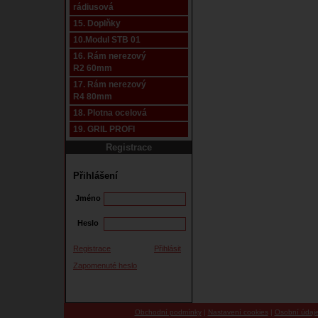
rádiusová
15. Doplňky
10.Modul STB 01
16. Rám nerezový
R2 60mm
17. Rám nerezový
R4 80mm
18. Plotna ocelová
19. GRIL PROFI
Registrace
Přihlášení
Jméno
Heslo
Registrace
Přihlásit
Zapomenuté heslo
Obchodní podmínky
|
Nastavení cookies
|
Osobní údaj