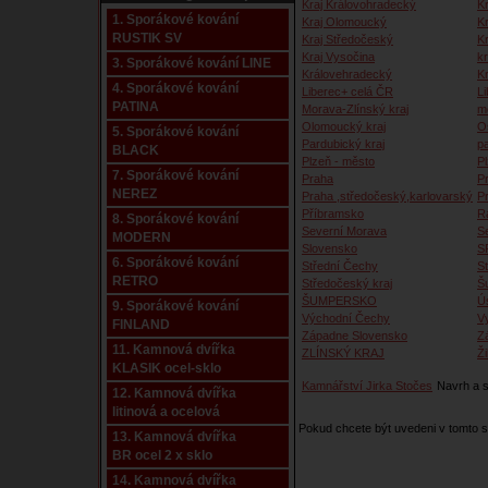
Kraj Královohradecký
Kr
1. Sporákové kování
Kraj Olomoucký
K
RUSTIK SV
Kraj Středočeský
K
Kraj Vysočina
kr
3. Sporákové kování LINE
Královehradecký
K
4. Sporákové kování
Liberec+ celá ČR
Li
PATINA
Morava-Zlínský kraj
m
Olomoucký kraj
O
5. Sporákové kování
Pardubický kraj
p
BLACK
Plzeň - město
P
7. Sporákové kování
Praha
P
NEREZ
Praha ,středočeský,karlovarský
P
Příbramsko
R
8. Sporákové kování
Severní Morava
S
MODERN
Slovensko
S
6. Sporákové kování
Střední Čechy
S
RETRO
Středočeský kraj
Š
ŠUMPERSKO
Ú
9. Sporákové kování
Východní Čechy
V
FINLAND
Západne Slovensko
Z
11. Kamnová dvířka
ZLÍNSKÝ KRAJ
Ži
KLASIK ocel-sklo
Kamnářství Jirka Stočes
Navrh a s
12. Kamnová dvířka
litinová a ocelová
Pokud chcete být uvedeni v tomto
13. Kamnová dvířka
BR ocel 2 x sklo
14. Kamnová dvířka