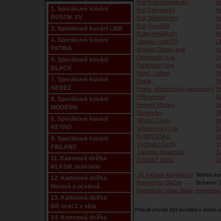
Kraj Královohradecký
Kr
1. Sporákové kování
Kraj Olomoucký
K
RUSTIK SV
Kraj Středočeský
K
Kraj Vysočina
kr
3. Sporákové kování LINE
Královehradecký
K
4. Sporákové kování
Liberec+ celá ČR
Li
PATINA
Morava-Zlínský kraj
m
Olomoucký kraj
O
5. Sporákové kování
Pardubický kraj
p
BLACK
Plzeň - město
P
7. Sporákové kování
Praha
P
NEREZ
Praha ,středočeský,karlovarský
P
Příbramsko
R
8. Sporákové kování
Severní Morava
S
MODERN
Slovensko
S
6. Sporákové kování
Střední Čechy
S
RETRO
Středočeský kraj
Š
ŠUMPERSKO
Ú
9. Sporákové kování
Východní Čechy
V
FINLAND
Západne Slovensko
Z
11. Kamnová dvířka
ZLÍNSKÝ KRAJ
Ži
KLASIK ocel-sklo
Jiří Pařízek Kamnářství
Stavba ka
12. Kamnová dvířka
Kamnářství Blažek
Stržanov 2
litinová a ocelová
Kamnářství Milan Blaha
referenční 
13. Kamnová dvířka
BR ocel 2 x sklo
Pokud chcete být uvedeni v tomto
14. Kamnová dvířka