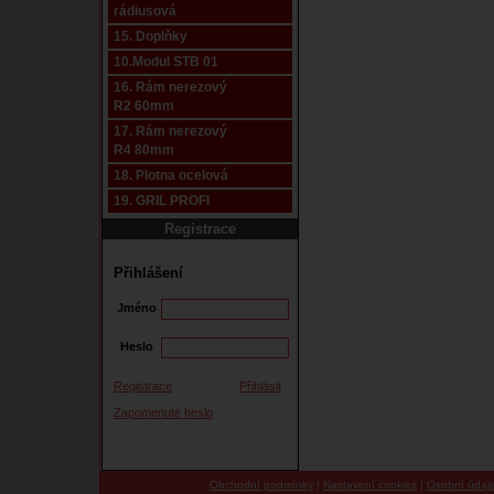
rádiusová
15. Doplňky
10.Modul STB 01
16. Rám nerezový
R2 60mm
17. Rám nerezový
R4 80mm
18. Plotna ocelová
19. GRIL PROFI
Registrace
Přihlášení
Jméno
Heslo
Registrace
Přihlásit
Zapomenuté heslo
Obchodní podmínky
|
Nastavení cookies
|
Osobní údaj