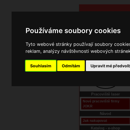
Používáme soubory cookies
Tyto webové stránky používají soubory cookies 
reklam, analýzy návštěvnosti webových stránek 
Souhlasím
Odmítám
Upravit mé předvol
Domů
Kontakt
Pracoviště laser
Nové pracoviště firmy
JOKR
Návod
Jak nakupovat
Katalog - e-shop