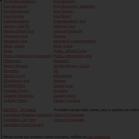
Kraj Královohradecký
Kraj Liberecký
Kraj Olomoucký
Kraj Olomoucký -Jesenicko
Kraj Středočeský
Kraj Ústecký
Kraj Vysočina
kraj Zlínský
Královehradecký
Královehradecký kraj
Liberec+ celá ČR
Liberecký kraj
Morava-Zlínský kraj
moravské beskydy
Olomoucký kraj
Ostrava
Pardubický kraj
pardubický,královehradecký
Plzeň - město
Plzeň, Praha
Praha
Praha , Střední Čechy
Praha ,středočeský,karlovarský
Praha a středočeský kraj
Příbramsko
Rakousko
Severní Morava
Severní Morava, Česko
Slovensko
SR
Střední Čechy
Středočeský
Středočeský kraj
Šumava
ŠUMPERSKO
Ústecký kraj
Východní Čechy
Vysočina
Západne Slovensko
Západní čechy
ZLÍNSKÝ KRAJ
Žilinský kraj-župa
BAUERS - Jiří Sedlák
Provádím stavby krbů, kamen, pecí a sporáku po celé
Kamnářství Břetislav Holešínský
referenční fotografie
Kamnářství Jan Temr
referenční fotografie
Kamnářství Pavel Novotný
Pokud chcete být uvedeni v tomto seznamu, můžete se
zde registrovat
.