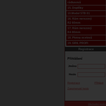
rádiusová
15. Doplňky
10.Modul STB 01
16. Rám nerezový
R2 60mm
17. Rám nerezový
R4 80mm
18. Plotna ocelová
19. GRIL PROFI
Registrace
Přihlášení
Jméno
Heslo
Registrace
Přihlásit
Zapomenuté heslo
Obchodní podm