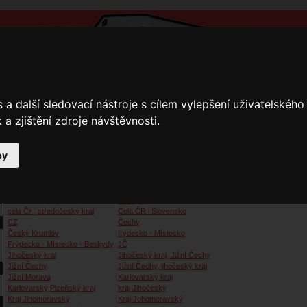
a další sledovací nástroje s cílem vylepšení uživatelskéh
a zjištění zdroje návštěvnosti.
by
y
Přihlášení
Ke stažení
Fotogalerie
Kamnáři
Kamnáři
Beskydy
celá Čr , středočeský kraj
Celá ČR i Slovensko
CZ
Čechy
Český Krumlov
frýdecko - Místecko
Frýdecko - Místecko - Beskydy
JČ
Jihočeský kraj
Jihočeský kraj, Jižní Čechy
Jižní Čechy
Jižní Čechy, jihočeský kraj
Jižní Morava
Karlovarský kraj
Karlovarský,Plzeňský kraj
kraj Jihočeský
Kraj Jihomoravský
Kraj Johomoravský