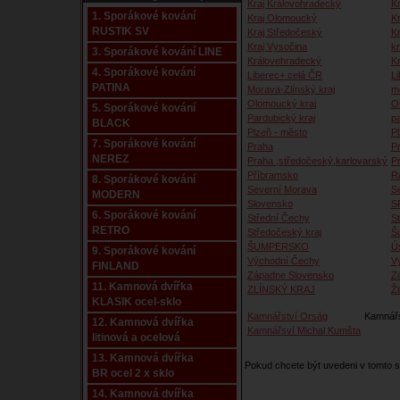
Kraj Královohradecký
Kr
1. Sporákové kování
Kraj Olomoucký
K
RUSTIK SV
Kraj Středočeský
K
Kraj Vysočina
kr
3. Sporákové kování LINE
Královehradecký
K
4. Sporákové kování
Liberec+ celá ČR
Li
PATINA
Morava-Zlínský kraj
m
Olomoucký kraj
O
5. Sporákové kování
Pardubický kraj
p
BLACK
Plzeň - město
P
7. Sporákové kování
Praha
P
NEREZ
Praha ,středočeský,karlovarský
P
Příbramsko
R
8. Sporákové kování
Severní Morava
S
MODERN
Slovensko
S
6. Sporákové kování
Střední Čechy
S
RETRO
Středočeský kraj
Š
ŠUMPERSKO
Ú
9. Sporákové kování
Východní Čechy
V
FINLAND
Západne Slovensko
Z
11. Kamnová dvířka
ZLÍNSKÝ KRAJ
Ži
KLASIK ocel-sklo
Kamnářství Orság
Kamnářs
12. Kamnová dvířka
Kamnářsví Michal Kumšta
litinová a ocelová
13. Kamnová dvířka
Pokud chcete být uvedeni v tomto
BR ocel 2 x sklo
14. Kamnová dvířka