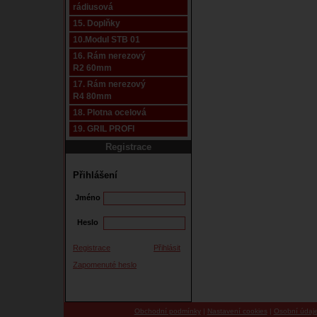
rádiusová
15. Doplňky
10.Modul STB 01
16. Rám nerezový
R2 60mm
17. Rám nerezový
R4 80mm
18. Plotna ocelová
19. GRIL PROFI
Registrace
Přihlášení
Jméno
Heslo
Registrace
Přihlásit
Zapomenuté heslo
Obchodní podmínky
|
Nastavení cookies
|
Osobní údaj