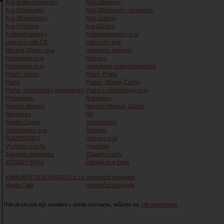
Kraj Královohradecký
Kraj Liberecký
Kraj Olomoucký
Kraj Olomoucký -Jesenicko
Kraj Středočeský
Kraj Ústecký
Kraj Vysočina
kraj Zlínský
Královehradecký
Královehradecký kraj
Liberec+ celá ČR
Liberecký kraj
Morava-Zlínský kraj
moravské beskydy
Olomoucký kraj
Ostrava
Pardubický kraj
pardubický,královehradecký
Plzeň - město
Plzeň, Praha
Praha
Praha , Střední Čechy
Praha ,středočeský,karlovarský
Praha a středočeský kraj
Příbramsko
Rakousko
Severní Morava
Severní Morava, Česko
Slovensko
SR
Střední Čechy
Středočeský
Středočeský kraj
Šumava
ŠUMPERSKO
Ústecký kraj
Východní Čechy
Vysočina
Západne Slovensko
Západní čechy
ZLÍNSKÝ KRAJ
Žilinský kraj-župa
KAMNÁŘSTVI KURYANOV s.r.o
referenční fotografie
Martin Fiala
referenční fotografie
Pokud chcete být uvedeni v tomto seznamu, můžete se
zde registrovat
.