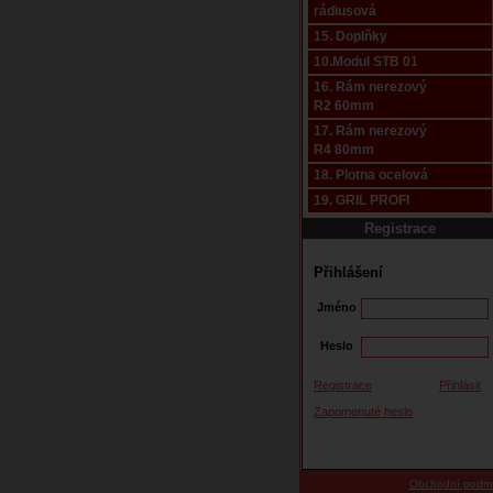
rádiusová
15. Doplňky
10.Modul STB 01
16. Rám nerezový
R2 60mm
17. Rám nerezový
R4 80mm
18. Plotna ocelová
19. GRIL PROFI
Registrace
Přihlášení
Jméno
Heslo
Registrace
Přihlásit
Zapomenuté heslo
Obchodní podm