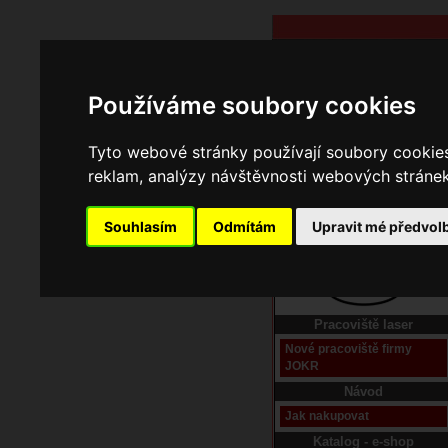
Používáme soubory cookies
Tyto webové stránky používají soubory cookies 
reklam, analýzy návštěvnosti webových stránek 
Souhlasím
Odmítám
Upravit mé předvol
Domů
Kontakt
Pracoviště laser
Nové pracoviště firmy
JOKR
Návod
Jak nakupovat
Katalog - e-shop