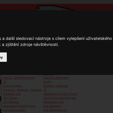
a další sledovací nástroje s cílem vylepšení uživatelskéh
a zjištění zdroje návštěvnosti.
by
y
Přihlášení
Ke stažení
Fotogalerie
Kamnáři
Kamnáři
Beskydy
celá Čr , středočeský kraj
Celá ČR i Slovensko
CZ
Čechy
Český Krumlov
frýdecko - Místecko
Frýdecko - Místecko - Beskydy
JČ
Jihočeský kraj
Jihočeský kraj, Jižní Čechy
Jižní Čechy
Jižní Čechy, jihočeský kraj
Jižní Morava
Karlovarský kraj
Karlovarský,Plzeňský kraj
kraj Jihočeský
Kraj Jihomoravský
Kraj Johomoravský