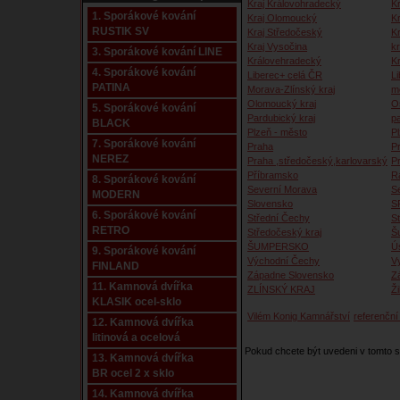
Kraj Královohradecký
Kr
1. Sporákové kování
Kraj Olomoucký
K
RUSTIK SV
Kraj Středočeský
K
Kraj Vysočina
kr
3. Sporákové kování LINE
Královehradecký
K
4. Sporákové kování
Liberec+ celá ČR
Li
PATINA
Morava-Zlínský kraj
m
Olomoucký kraj
O
5. Sporákové kování
Pardubický kraj
p
BLACK
Plzeň - město
P
7. Sporákové kování
Praha
P
NEREZ
Praha ,středočeský,karlovarský
P
Příbramsko
R
8. Sporákové kování
Severní Morava
S
MODERN
Slovensko
S
6. Sporákové kování
Střední Čechy
S
RETRO
Středočeský kraj
Š
ŠUMPERSKO
Ú
9. Sporákové kování
Východní Čechy
V
FINLAND
Západne Slovensko
Z
11. Kamnová dvířka
ZLÍNSKÝ KRAJ
Ži
KLASIK ocel-sklo
Vilém Konig Kamnářství
referenční 
12. Kamnová dvířka
litinová a ocelová
Pokud chcete být uvedeni v tomto
13. Kamnová dvířka
BR ocel 2 x sklo
14. Kamnová dvířka