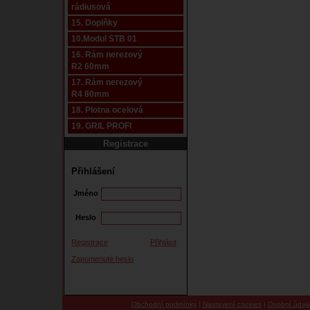
rádiusová
15. Doplňky
10.Modul STB 01
16. Rám nerezový
R2 60mm
17. Rám nerezový
R4 80mm
18. Plotna ocelová
19. GRIL PROFI
Registrace
Přihlášení
Jméno
Heslo
Registrace
Přihlásit
Zapomenuté heslo
Obchodní podmínky
|
Nastavení cookies
|
Osobní údaj