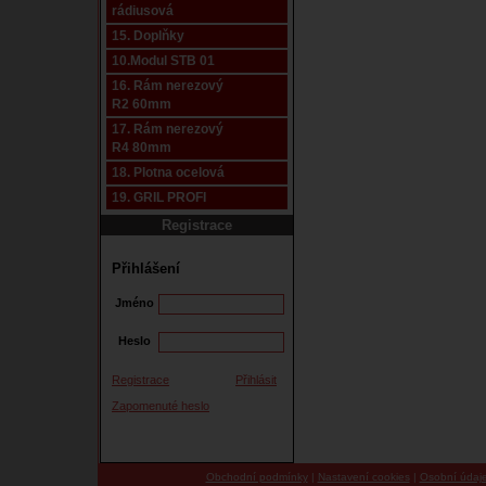
rádiusová
15. Doplňky
10.Modul STB 01
16. Rám nerezový
R2 60mm
17. Rám nerezový
R4 80mm
18. Plotna ocelová
19. GRIL PROFI
Registrace
Přihlášení
Jméno
Heslo
Registrace
Přihlásit
Zapomenuté heslo
Obchodní podmínky
|
Nastavení cookies
|
Osobní údaj