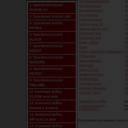
Kraj Královohradecký
Kr
1. Sporákové kování
Kraj Olomoucký
K
RUSTIK SV
Kraj Středočeský
K
Kraj Vysočina
kr
3. Sporákové kování LINE
Královehradecký
K
4. Sporákové kování
Liberec+ celá ČR
Li
PATINA
Morava-Zlínský kraj
m
Olomoucký kraj
O
5. Sporákové kování
Pardubický kraj
p
BLACK
Plzeň - město
P
7. Sporákové kování
Praha
P
NEREZ
Praha ,středočeský,karlovarský
P
Příbramsko
R
8. Sporákové kování
Severní Morava
S
MODERN
Slovensko
S
6. Sporákové kování
Střední Čechy
S
RETRO
Středočeský kraj
Š
ŠUMPERSKO
Ú
9. Sporákové kování
Východní Čechy
V
FINLAND
Západne Slovensko
Z
11. Kamnová dvířka
ZLÍNSKÝ KRAJ
Ži
KLASIK ocel-sklo
Kamnářství-Josífko
Ka
12. Kamnová dvířka
Ladislav Koutecký -
Ka
litinová a ocelová
KAMNÁŘSTVÍ
(s
13. Kamnová dvířka
BR ocel 2 x sklo
Pokud chcete být uvedeni v tomto
14. Kamnová dvířka