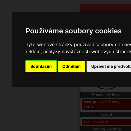
Používáme soubory cookies
Tyto webové stránky používají soubory cookies 
reklam, analýzy návštěvnosti webových stránek 
Souhlasím
Odmítám
Upravit mé předvol
Domů
Kontakt
Pracoviště laser
Nové pracoviště firmy
JOKR
Návod
Jak nakupovat
Katalog - e-shop