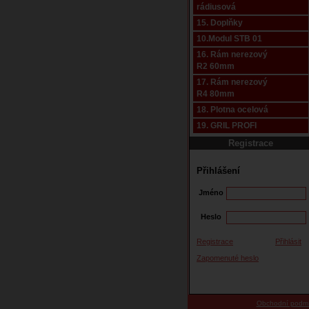
rádiusová
15. Doplňky
10.Modul STB 01
16. Rám nerezový
R2 60mm
17. Rám nerezový
R4 80mm
18. Plotna ocelová
19. GRIL PROFI
Registrace
Přihlášení
Jméno
Heslo
Registrace
Přihlásit
Zapomenuté heslo
Obchodní podm