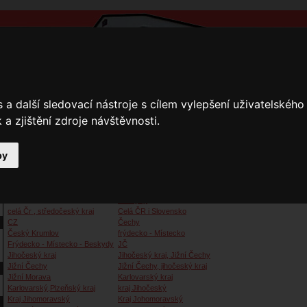
a další sledovací nástroje s cílem vylepšení uživatelskéh
a zjištění zdroje návštěvnosti.
by
y
Přihlášení
Ke stažení
Fotogalerie
Kamnáři
Kamnáři
Beskydy
celá Čr , středočeský kraj
Celá ČR i Slovensko
CZ
Čechy
Český Krumlov
frýdecko - Místecko
Frýdecko - Místecko - Beskydy
JČ
Jihočeský kraj
Jihočeský kraj, Jižní Čechy
Jižní Čechy
Jižní Čechy, jihočeský kraj
Jižní Morava
Karlovarský kraj
Karlovarský,Plzeňský kraj
kraj Jihočeský
Kraj Jihomoravský
Kraj Johomoravský