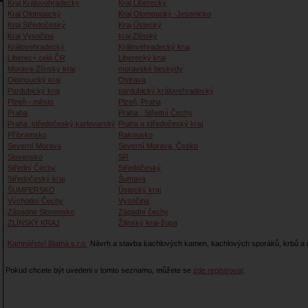
Kraj Královohradecký
Kraj Liberecký
Kraj Olomoucký
Kraj Olomoucký -Jesenicko
Kraj Středočeský
Kraj Ústecký
Kraj Vysočina
kraj Zlínský
Královehradecký
Královehradecký kraj
Liberec+ celá ČR
Liberecký kraj
Morava-Zlínský kraj
moravské beskydy
Olomoucký kraj
Ostrava
Pardubický kraj
pardubický,královehradecký
Plzeň - město
Plzeň, Praha
Praha
Praha , Střední Čechy
Praha ,středočeský,karlovarský
Praha a středočeský kraj
Příbramsko
Rakousko
Severní Morava
Severní Morava, Česko
Slovensko
SR
Střední Čechy
Středočeský
Středočeský kraj
Šumava
ŠUMPERSKO
Ústecký kraj
Východní Čechy
Vysočina
Západne Slovensko
Západní čechy
ZLÍNSKÝ KRAJ
Žilinský kraj-župa
Kamnářství Blatná s.r.o.
Návrh a stavba kachlových kamen, kachlových sporáků, krbů a d
Pokud chcete být uvedeni v tomto seznamu, můžete se
zde registrovat
.