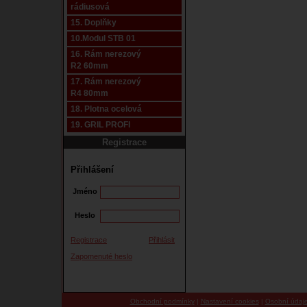
rádiusová
15. Doplňky
10.Modul STB 01
16. Rám nerezový
R2 60mm
17. Rám nerezový
R4 80mm
18. Plotna ocelová
19. GRIL PROFI
Registrace
Přihlášení
Jméno
Heslo
Registrace
Přihlásit
Zapomenuté heslo
Obchodní podmínky
|
Nastavení cookies
|
Osobní údaj