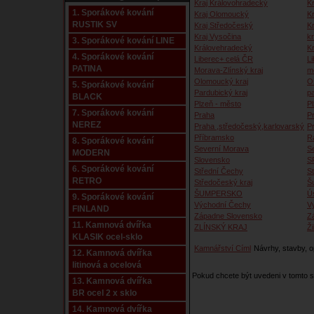
Kraj Královohradecký
Kr
1. Sporákové kování
Kraj Olomoucký
K
RUSTIK SV
Kraj Středočeský
K
Kraj Vysočina
kr
3. Sporákové kování LINE
Královehradecký
K
4. Sporákové kování
Liberec+ celá ČR
Li
PATINA
Morava-Zlínský kraj
m
Olomoucký kraj
O
5. Sporákové kování
Pardubický kraj
p
BLACK
Plzeň - město
P
7. Sporákové kování
Praha
P
NEREZ
Praha ,středočeský,karlovarský
P
Příbramsko
R
8. Sporákové kování
Severní Morava
S
MODERN
Slovensko
S
6. Sporákové kování
Střední Čechy
S
RETRO
Středočeský kraj
Š
ŠUMPERSKO
Ú
9. Sporákové kování
Východní Čechy
V
FINLAND
Západne Slovensko
Z
11. Kamnová dvířka
ZLÍNSKÝ KRAJ
Ži
KLASIK ocel-sklo
Kamnářství Címl
Návrhy, stavby, 
12. Kamnová dvířka
litinová a ocelová
Pokud chcete být uvedeni v tomto
13. Kamnová dvířka
BR ocel 2 x sklo
14. Kamnová dvířka