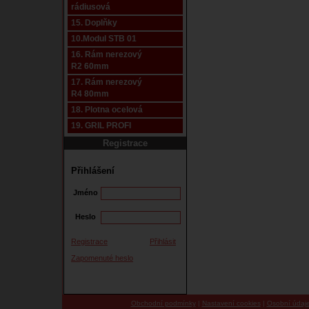
rádiusová
15. Doplňky
10.Modul STB 01
16. Rám nerezový
R2 60mm
17. Rám nerezový
R4 80mm
18. Plotna ocelová
19. GRIL PROFI
Registrace
Přihlášení
Jméno
Heslo
Registrace
Přihlásit
Zapomenuté heslo
Obchodní podmínky
|
Nastavení cookies
|
Osobní údaj