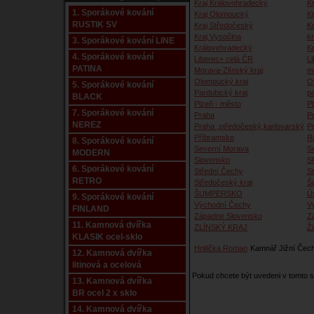
Kraj Královohradecký
Kr
1. Sporákové kování
Kraj Olomoucký
K
RUSTIK SV
Kraj Středočeský
K
Kraj Vysočina
kr
3. Sporákové kování LINE
Královehradecký
K
4. Sporákové kování
Liberec+ celá ČR
Li
PATINA
Morava-Zlínský kraj
m
Olomoucký kraj
O
5. Sporákové kování
Pardubický kraj
p
BLACK
Plzeň - město
P
7. Sporákové kování
Praha
P
NEREZ
Praha ,středočeský,karlovarský
P
Příbramsko
R
8. Sporákové kování
Severní Morava
S
MODERN
Slovensko
S
6. Sporákové kování
Střední Čechy
S
RETRO
Středočeský kraj
Š
ŠUMPERSKO
Ú
9. Sporákové kování
Východní Čechy
V
FINLAND
Západne Slovensko
Z
11. Kamnová dvířka
ZLÍNSKÝ KRAJ
Ži
KLASIK ocel-sklo
Hnilička Roman
Kamnář Jižní Čec
12. Kamnová dvířka
litinová a ocelová
Pokud chcete být uvedeni v tomto
13. Kamnová dvířka
BR ocel 2 x sklo
14. Kamnová dvířka