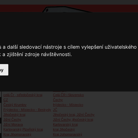
a další sledovací nástroje s cílem vylepšení uživatelskéh
a zjištění zdroje návštěvnosti.
by
y
Přihlášení
Ke stažení
Fotogalerie
Kamnáři
Kamnáři
Beskydy
celá Čr , středočeský kraj
Celá ČR i Slovensko
CZ
Čechy
Český Krumlov
frýdecko - Místecko
Frýdecko - Místecko - Beskydy
JČ
Jihočeský kraj
Jihočeský kraj, Jižní Čechy
Jižní Čechy
Jižní Čechy, jihočeský kraj
Jižní Morava
Karlovarský kraj
Karlovarský,Plzeňský kraj
kraj Jihočeský
Kraj Jihomoravský
Kraj Johomoravský