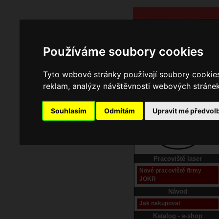
Používáme soubory cookies
Tyto webové stránky používají soubory cookies 
reklam, analýzy návštěvnosti webových stránek 
Souhlasím
Odmítám
Upravit mé předvol
Domů
Kontakt
Pracoviště laser
Nové pracoviště firmy
JOKR
Návod
Jak nakupovat
Katalog - e-shop