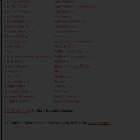
Kraj Královohradecký
Kraj Liberecký
Kraj Olomoucký
Kraj Olomoucký -Jesenicko
Kraj Středočeský
Kraj Ústecký
Kraj Vysočina
kraj Zlínský
Královehradecký
Královehradecký kraj
Liberec+ celá ČR
Liberecký kraj
Morava-Zlínský kraj
moravské beskydy
Olomoucký kraj
Ostrava
Pardubický kraj
pardubický,královehradecký
Plzeň - město
Plzeň, Praha
Praha
Praha , Střední Čechy
Praha ,středočeský,karlovarský
Praha a středočeský kraj
Příbramsko
Rakousko
Severní Morava
Severní Morava, Česko
Slovensko
SR
Střední Čechy
Středočeský
Středočeský kraj
Šumava
ŠUMPERSKO
Ústecký kraj
Východní Čechy
Vysočina
Západne Slovensko
Západní čechy
ZLÍNSKÝ KRAJ
Žilinský kraj-župa
AMP-Design s.r.o
Stavba krbov,peci,sporakov
Pokud chcete být uvedeni v tomto seznamu, můžete se
zde registrovat
.