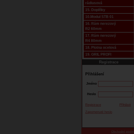
rádiusová
15. Doplňky
10.Modul STB 01
16. Rám nerezový
R2 60mm
17. Rám nerezový
R4 80mm
18. Plotna ocelová
19. GRIL PROFI
Registrace
Přihlášení
Jméno
Heslo
Registrace
Přihlásit
Zapomenuté heslo
Obchodní podm