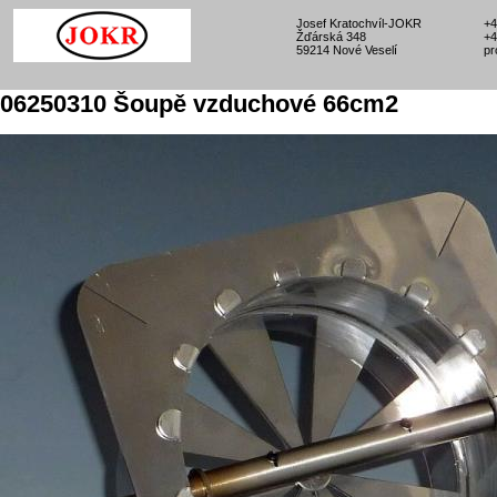
Josef Kratochvíl-JOKR
+4
Žďárská 348
+4
59214 Nové Veselí
pr
06250310 Šoupě vzduchové 66cm2