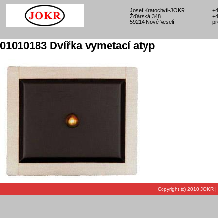
Josef Kratochvíl-JOKR
+4
Žďárská 348
+4
59214 Nové Veselí
pr
01010183 Dvířka vymetací atyp
Copyright (c) 2010 JOKR |