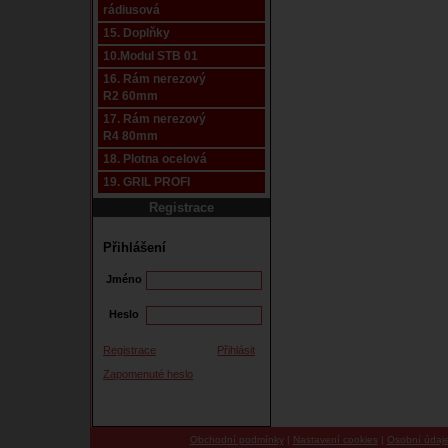
rádiusová
15. Doplňky
10.Modul STB 01
16. Rám nerezový
R2 60mm
17. Rám nerezový
R4 80mm
18. Plotna ocelová
19. GRIL PROFI
Registrace
Přihlášení
Jméno
Heslo
Registrace
Přihlásit
Zapomenuté heslo
Obchodní podmínky
|
Nastavení cookies
|
Osobní údaj