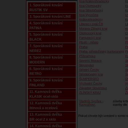
Kraj Královohradecký
Kr
1. Sporákové kování
Kraj Olomoucký
K
RUSTIK SV
Kraj Středočeský
K
Kraj Vysočina
kr
3. Sporákové kování LINE
Královehradecký
K
4. Sporákové kování
Liberec+ celá ČR
Li
PATINA
Morava-Zlínský kraj
m
Olomoucký kraj
O
5. Sporákové kování
Pardubický kraj
p
BLACK
Plzeň - město
P
7. Sporákové kování
Praha
P
NEREZ
Praha ,středočeský,karlovarský
P
Příbramsko
R
8. Sporákové kování
Severní Morava
S
MODERN
Slovensko
S
6. Sporákové kování
Střední Čechy
S
RETRO
Středočeský kraj
Š
ŠUMPERSKO
Ú
9. Sporákové kování
Východní Čechy
V
FINLAND
Západne Slovensko
Z
11. Kamnová dvířka
ZLÍNSKÝ KRAJ
Ži
KLASIK ocel-sklo
Vladimír Sychra -
stavby krb
12. Kamnová dvířka
Kamnářství
stavby dle
litinová a ocelová
13. Kamnová dvířka
Pokud chcete být uvedeni v tomto
BR ocel 2 x sklo
14. Kamnová dvířka